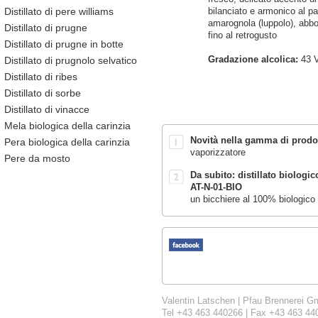
Distillato di pere williams
bilanciato e armonico al pa
amarognola (luppolo), abbo
Distillato di prugne
fino al retrogusto
Distillato di prugne in botte
Distillato di prugnolo selvatico
Gradazione alcolica:
43 V
Distillato di ribes
Distillato di sorbe
Distillato di vinacce
Mela biologica della carinzia
Novità nella gamma di prodot
Pera biologica della carinzia
vaporizzatore
Pere da mosto
Da subito:
distillato biologic
AT-N-01-BIO
un bicchiere al 100% biologico 
Valentin Latschen | Pfau Brennerei Gm
Tel +43 463 440266 | Fax +43 463 44