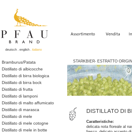
deutsch
.
english
.
italiano
STARKBIER- ESTRATTO ORIGI
Bramburus/Patata
Distillato di albicocche
Distillato di birra biologica
Distillato di birra bock
Distillato di frutta
Distillato di lamponi
Distillato di malto affumicato
Distillato di marasca
DISTILLATO DI 
Distillato di mele
Caratteristiche:
Distillato di mele cotogne
delicata nota floreale al nas
Distillato di mele in botte
fresco, delicato accento di