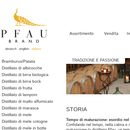
deutsch
.
english
.
italiano
TRADIZIONE E PASSIONE
Bramburus/Patata
Distillato di albicocche
Distillato di birra biologica
Distillato di birra bock
Distillato di frutta
Distillato di lamponi
Distillato di malto affumicato
Distillato di marasca
STORIA
Distillato di mele
Tempo di maturazione: esordio nel
Distillato di mele cotogne
Confidando nel tempo, nella calma e n
Distillato di mele in botte
maturazione la distilleria Pfau, un te