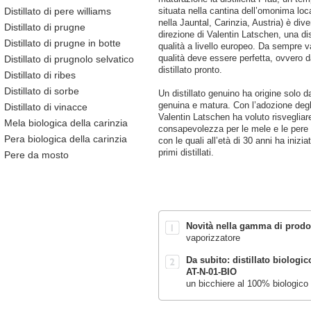
Distillato di pere williams
situata nella cantina dell’omonima loc
nella Jauntal, Carinzia, Austria) è dive
Distillato di prugne
direzione di Valentin Latschen, una dist
Distillato di prugne in botte
qualità a livello europeo. Da sempre va
Distillato di prugnolo selvatico
qualità deve essere perfetta, ovvero da
distillato pronto.
Distillato di ribes
Distillato di sorbe
Un distillato genuino ha origine solo da
genuina e matura. Con l’adozione degli
Distillato di vinacce
Valentin Latschen ha voluto risvegliare
Mela biologica della carinzia
consapevolezza per le mele e le pere 
Pera biologica della carinzia
con le quali all’età di 30 anni ha inizia
primi distillati.
Pere da mosto
Novità nella gamma di prodot
vaporizzatore
Da subito:
distillato biologic
AT-N-01-BIO
un bicchiere al 100% biologico 