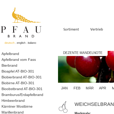
deutsch
.
english
.
italiano
DEZENTE MANDELNOTE
Apfelbrand
Apfelbrand vom Fass
Bierbrand
Bioapfel AT-BIO-301
Biobierbrand AT-BIO-301
Biobirne AT-BIO-301
JAN
FEB
MÄR
APR
Bioobstbrand AT-BIO-301
Bramburus/Erdapfelbrand
Himbeerbrand
WEICHSELBRA
Kärntner Mostbirne
Marillenbrand
Merkmale: