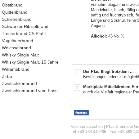
Obstbrand
vornehm elegant und weic
Mandelnote, frisch, füllig u
Quittenbrand
saftig und fruchttypisch, f
Schlehenbrand
Länge und Struktur, feine St
Abgang
Schwarzer Ribiselbrand
Tresterbrand CS Pfaffl
Alkohol:
43 Vol %
Vogelbeerbrand
Weichselbrand
Whisky Single Malt
Whisky Single Malt, 15 Jahre
Williamsbrand
Der Pfau fliegt trotzdem ...
..
Zirbe
Bestellungen jederzeit möglich
Zwetschkenbrand
Marktplatz Mittelkärnten: Ein
Zwetschkenbrand vom Fass
durch die Vielfalt regionaler 
Valentin Latschen | Pfau Brennerei Gm
Tel +43 463 440266 | Fax +43 463 44